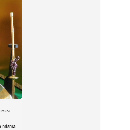
desear
la misma