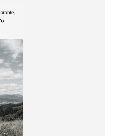
parable,
Yo