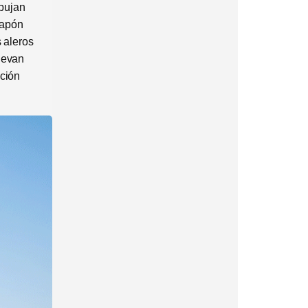
pujan
Japón
s aleros
levan
ación