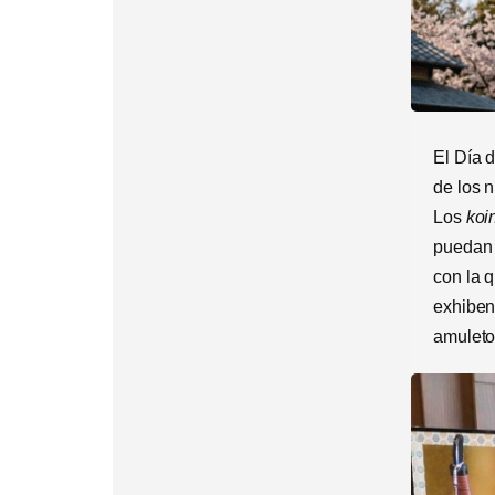
El Día 
de los n
Los
koi
puedan 
con la q
exhiben
amuleto