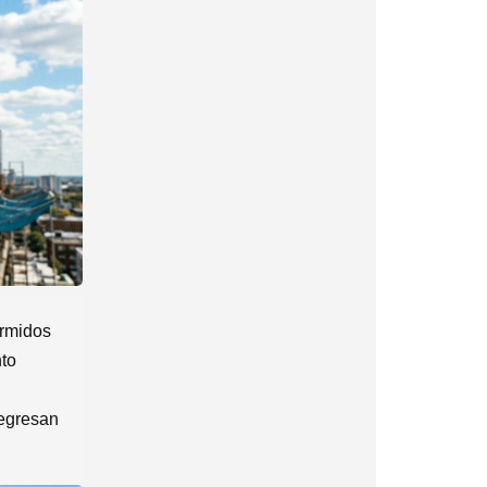
ormidos
nto
regresan