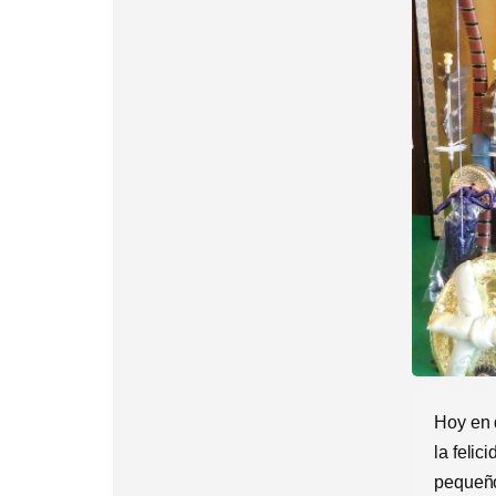
Hoy en 
la felic
pequeño