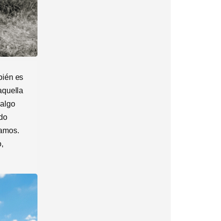
bién es
aquella
 algo
ndo
ramos.
,