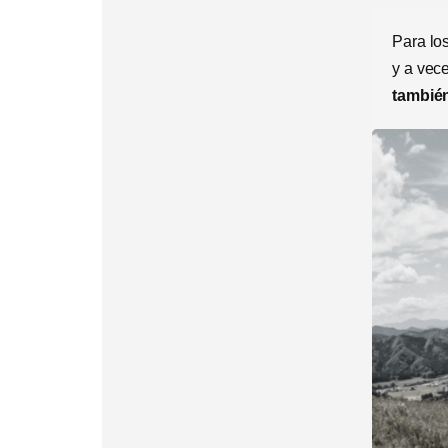
Para los
y a vec
también