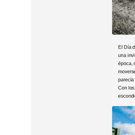
El Día 
una inv
época, 
moverse
parecía
Con los
escondi