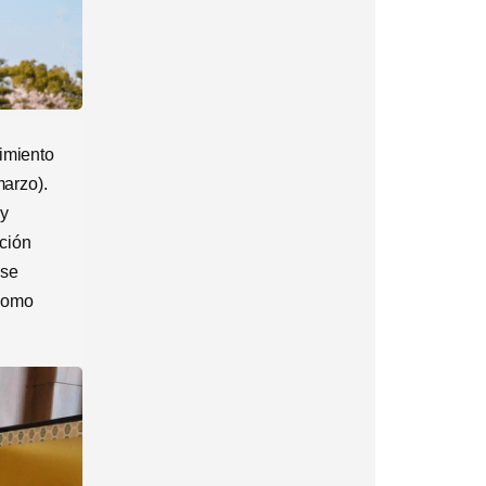
cimiento
marzo).
 y
ción
 se
 como